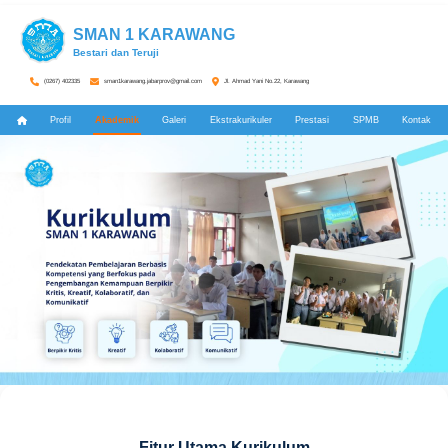
SMAN 1 KARAWANG
Bestari dan Teruji
(0267) 402335
sman1karawang.jabarprov@gmail.com
Jl. Ahmad Yani No.22, Karawang
Profil
Akademik
Galeri
Ekstrakurikuler
Prestasi
SPMB
Kontak
Fitur Utama Kurikulum